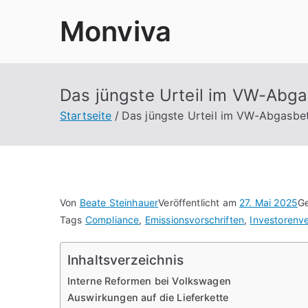
Zum
Monviva
Inhalt
springen
Das jüngste Urteil im VW-Abga
Startseite
Das jüngste Urteil im VW-Abgasbet
Von
Beate Steinhauer
Veröffentlicht am
27. Mai 2025
Ge
Tags
Compliance
,
Emissionsvorschriften
,
Investorenv
Inhaltsverzeichnis
Interne Reformen bei Volkswagen
Auswirkungen auf die Lieferkette