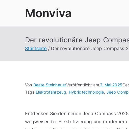
Zum
Monviva
Inhalt
springen
Der revolutionäre Jeep Compas
Startseite
Der revolutionäre Jeep Compass 2
Von
Beate Steinhauer
Veröffentlicht am
7. Mai 2025
Gep
Tags
Elektrofahrzeug
,
Hybridtechnologie
,
Jeep Comp
Entdecken Sie den neuen Jeep Compass 2025, e
wegweisender Elektrifizierung und modernem D