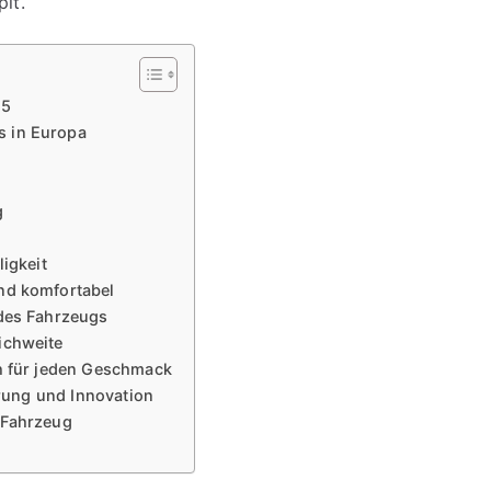
it.
25
s in Europa
g
igkeit
nd komfortabel
 des Fahrzeugs
ichweite
ch für jeden Geschmack
erung und Innovation
 Fahrzeug