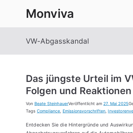
Zum
Monviva
Inhalt
springen
VW-Abgasskandal
Das jüngste Urteil im
Folgen und Reaktionen
Von
Beate Steinhauer
Veröffentlicht am
27. Mai 2025
Ge
Tags
Compliance
,
Emissionsvorschriften
,
Investorenv
Entdecken Sie die Hintergründe und Auswirkun