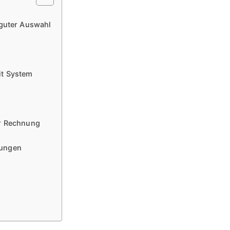
 guter Auswahl
g
it System
er Rechnung
sungen