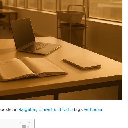
postet in
Ratgeber
,
Umwelt und Natur
Tags
Vertrauen