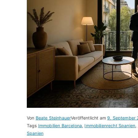
Von
Beate Steinhauer
Veröffentlicht am
9. September
Tags
Immobilien Barcelona
,
Immobilienrecht Spanien
,
Spanien