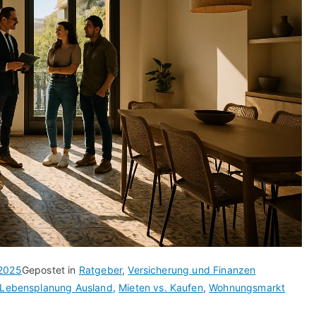
 2025
Gepostet in
Ratgeber
,
Versicherung und Finanzen
Lebensplanung Ausland
,
Mieten vs. Kaufen
,
Wohnungsmarkt