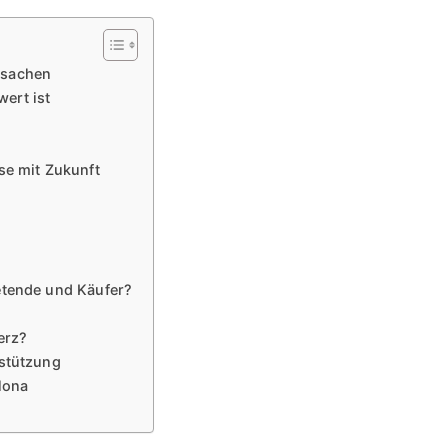
tsachen
wert ist
se mit Zukunft
etende und Käufer?
erz?
rstützung
lona