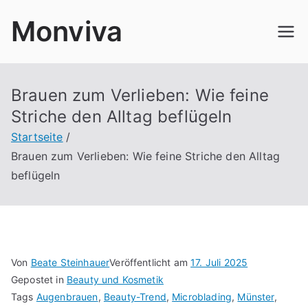
Zum
Monviva
Inhalt
springen
Brauen zum Verlieben: Wie feine
Striche den Alltag beflügeln
Startseite
Brauen zum Verlieben: Wie feine Striche den Alltag
beflügeln
Von
Beate Steinhauer
Veröffentlicht am
17. Juli 2025
Gepostet in
Beauty und Kosmetik
Tags
Augenbrauen
,
Beauty-Trend
,
Microblading
,
Münster
,