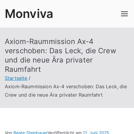
Zum
Monviva
Inhalt
springen
Axiom-Raummission Ax-4
verschoben: Das Leck, die Crew
und die neue Ära privater
Raumfahrt
Startseite
Axiom-Raummission Ax-4 verschoben: Das Leck, die
Crew und die neue Ära privater Raumfahrt
Von
Beate Steinhauer
Veröffentlicht am
11. Juni 2025