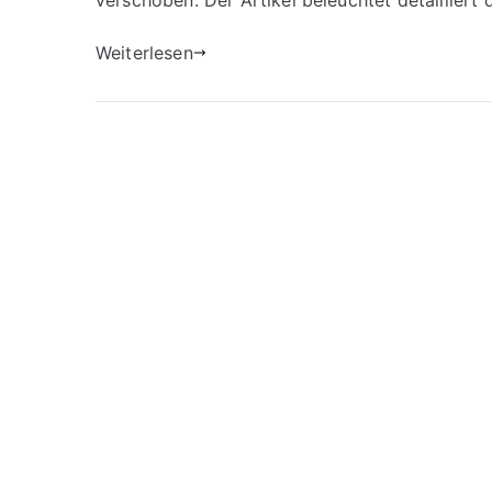
verschoben. Der Artikel beleuchtet detailliert 
Weiterlesen