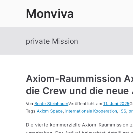
Zum
Monviva
Inhalt
springen
private Mission
Axiom-Raummission Ax
die Crew und die neue 
Von
Beate Steinhauer
Veröffentlicht am
11. Juni 2025
G
Tags
Axiom Space
,
internationale Kooperation
,
ISS
,
pr
Die vierte kommerzielle Axiom-Raummission z