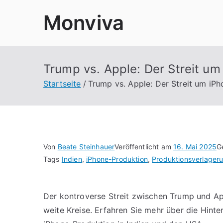
Zum
Monviva
Inhalt
springen
Trump vs. Apple: Der Streit u
Startseite
Trump vs. Apple: Der Streit um iP
Von
Beate Steinhauer
Veröffentlicht am
16. Mai 2025
G
Tags
Indien
,
iPhone-Produktion
,
Produktionsverlager
Der kontroverse Streit zwischen Trump und Ap
weite Kreise. Erfahren Sie mehr über die Hint