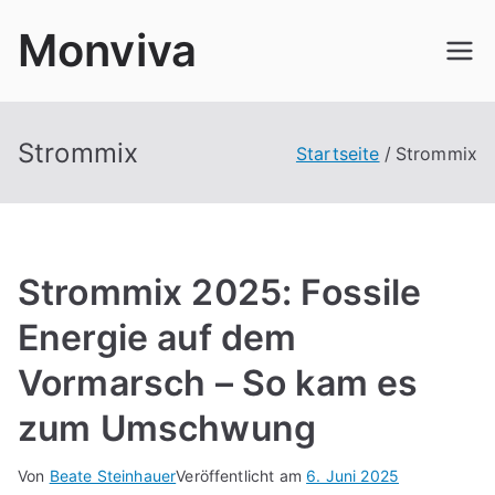
Zum
Monviva
Inhalt
springen
Strommix
Startseite
Strommix
Strommix 2025: Fossile
Energie auf dem
Vormarsch – So kam es
zum Umschwung
Von
Beate Steinhauer
Veröffentlicht am
6. Juni 2025