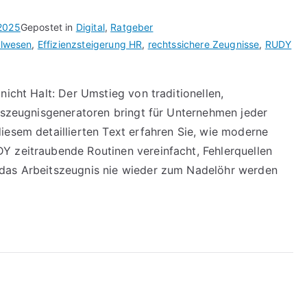
2025
Gepostet in
Digital
,
Ratgeber
alwesen
,
Effizienzsteigerung HR
,
rechtssichere Zeugnisse
,
RUDY
nicht Halt: Der Umstieg von traditionellen,
itszeugnisgeneratoren bringt für Unternehmen jeder
iesem detaillierten Text erfahren Sie, wie moderne
Y zeitraubende Routinen vereinfacht, Fehlerquellen
 das Arbeitszeugnis nie wieder zum Nadelöhr werden