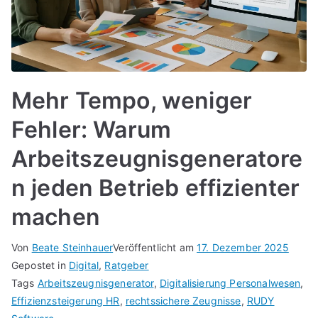
Mehr Tempo, weniger
Fehler: Warum
Arbeitszeugnisgeneratore
n jeden Betrieb effizienter
machen
Von
Beate Steinhauer
Veröffentlicht am
17. Dezember 2025
Gepostet in
Digital
,
Ratgeber
Tags
Arbeitszeugnisgenerator
,
Digitalisierung Personalwesen
,
Effizienzsteigerung HR
,
rechtssichere Zeugnisse
,
RUDY