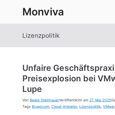
Zum
Monviva
Inhalt
springen
Lizenzpolitik
Unfaire Geschäftsprax
Preisexplosion bei VM
Lupe
Von
Beate Steinhauer
Veröffentlicht am
27. Mai 2025
Ge
Tags
Broadcom
,
Cloud-Anbieter
,
Lizenzpolitik
,
VMwar