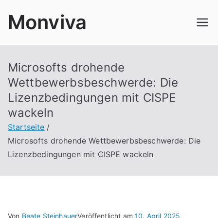
Zum
Monviva
Inhalt
springen
Microsofts drohende
Wettbewerbsbeschwerde: Die
Lizenzbedingungen mit CISPE
wackeln
Startseite
Microsofts drohende Wettbewerbsbeschwerde: Die
Lizenzbedingungen mit CISPE wackeln
Von
Beate Steinhauer
Veröffentlicht am
10. April 2025