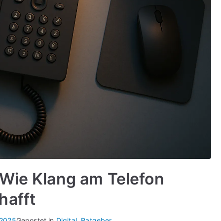
 Wie Klang am Telefon
hafft
 2025
Gepostet in
Digital
,
Ratgeber