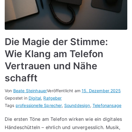
Die Magie der Stimme:
Wie Klang am Telefon
Vertrauen und Nähe
schafft
Von
Beate Steinhauer
Veröffentlicht am
15. Dezember 2025
Gepostet in
Digital
,
Ratgeber
Tags
professionelle Sprecher
,
Sounddesign
,
Telefonansage
Die ersten Töne am Telefon wirken wie ein digitales
Händeschütteln – ehrlich und unvergesslich. Musik,