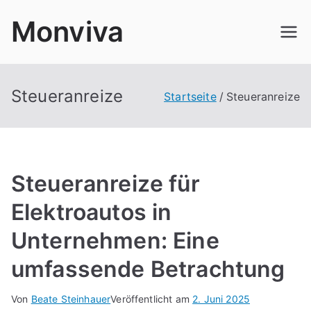
Zum
Monviva
Inhalt
springen
Steueranreize
Startseite
Steueranreize
Steueranreize für
Elektroautos in
Unternehmen: Eine
umfassende Betrachtung
Von
Beate Steinhauer
Veröffentlicht am
2. Juni 2025