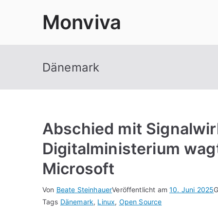
Zum
Monviva
Inhalt
springen
Dänemark
Abschied mit Signalwi
Digitalministerium wag
Microsoft
Von
Beate Steinhauer
Veröffentlicht am
10. Juni 2025
G
Tags
Dänemark
,
Linux
,
Open Source