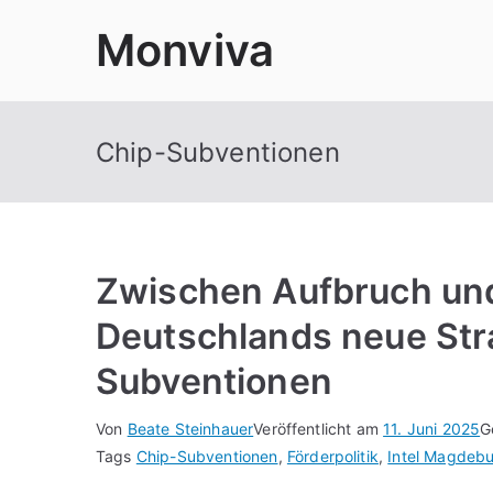
Zum
Monviva
Inhalt
springen
Chip-Subventionen
Zwischen Aufbruch und
Deutschlands neue Stra
Subventionen
Von
Beate Steinhauer
Veröffentlicht am
11. Juni 2025
G
Tags
Chip-Subventionen
,
Förderpolitik
,
Intel Magdeb