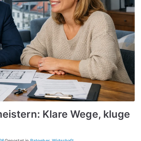
meistern: Klare Wege, kluge
026
Gepostet in
Ratgeber
,
Wirtschaft