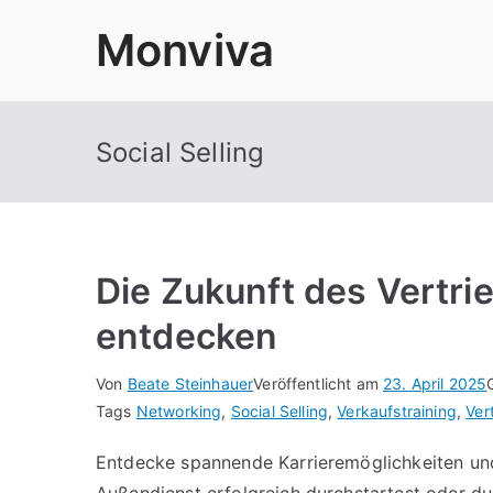
Zum
Monviva
Inhalt
springen
Social Selling
Die Zukunft des Vertri
entdecken
Von
Beate Steinhauer
Veröffentlicht am
23. April 2025
Tags
Networking
,
Social Selling
,
Verkaufstraining
,
Ver
Entdecke spannende Karrieremöglichkeiten und