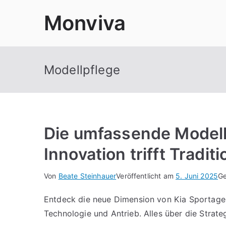
Zum
Monviva
Inhalt
springen
Modellpflege
Die umfassende Modell
Innovation trifft Traditi
Von
Beate Steinhauer
Veröffentlicht am
5. Juni 2025
Ge
Entdeck die neue Dimension von Kia Sportage
Technologie und Antrieb. Alles über die Strate