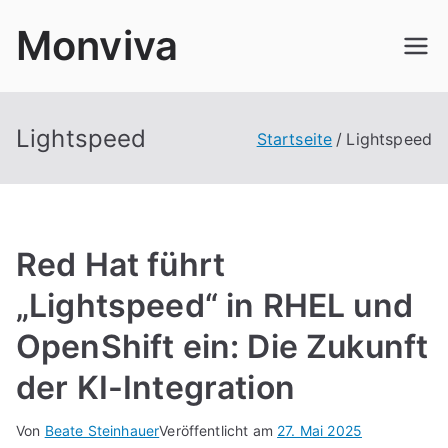
Zum
Monviva
Inhalt
springen
Lightspeed
Startseite
Lightspeed
Red Hat führt
„Lightspeed“ in RHEL und
OpenShift ein: Die Zukunft
der KI-Integration
Von
Beate Steinhauer
Veröffentlicht am
27. Mai 2025