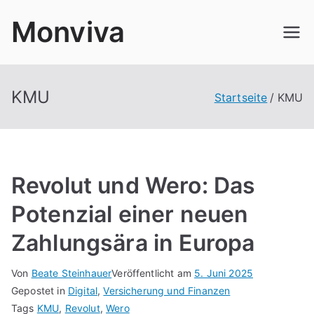
Zum
Monviva
Inhalt
springen
KMU
Startseite
KMU
Revolut und Wero: Das
Potenzial einer neuen
Zahlungsära in Europa
Von
Beate Steinhauer
Veröffentlicht am
5. Juni 2025
Gepostet in
Digital
,
Versicherung und Finanzen
Tags
KMU
,
Revolut
,
Wero