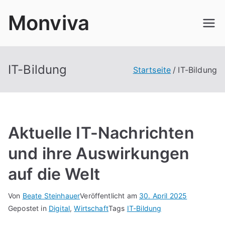
Zum
Monviva
Inhalt
springen
IT-Bildung
Startseite
IT-Bildung
Aktuelle IT-Nachrichten
und ihre Auswirkungen
auf die Welt
Von
Beate Steinhauer
Veröffentlicht am
30. April 2025
Gepostet in
Digital
,
Wirtschaft
Tags
IT-Bildung