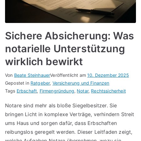
Sichere Absicherung: Was
notarielle Unterstützung
wirklich bewirkt
Von
Beate Steinhauer
Veröffentlicht am
10. Dezember 2025
Gepostet in
Ratgeber
,
Versicherung und Finanzen
Tags
Erbschaft
,
Firmengründung
,
Notar
,
Rechtssicherheit
Notare sind mehr als bloße Siegelbesitzer. Sie
bringen Licht in komplexe Verträge, verhindern Streit
ums Haus und sorgen dafür, dass Erbschaften
reibungslos geregelt werden. Dieser Leitfaden zeigt,
welche Aufgaben Notare übernehmen, wozu sie