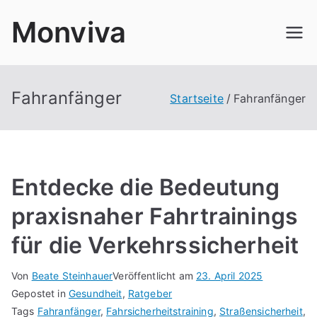
Zum
Monviva
Inhalt
springen
Fahranfänger
Startseite
Fahranfänger
Entdecke die Bedeutung
praxisnaher Fahrtrainings
für die Verkehrssicherheit
Von
Beate Steinhauer
Veröffentlicht am
23. April 2025
Gepostet in
Gesundheit
,
Ratgeber
Tags
Fahranfänger
,
Fahrsicherheitstraining
,
Straßensicherheit
,