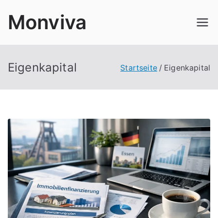
Zum
Monviva
Inhalt
springen
Eigenkapital
Startseite
Eigenkapital