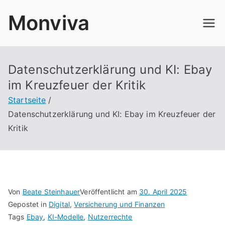
Zum
Monviva
Inhalt
springen
Datenschutzerklärung und KI: Ebay
im Kreuzfeuer der Kritik
Startseite
Datenschutzerklärung und KI: Ebay im Kreuzfeuer der
Kritik
Von
Beate Steinhauer
Veröffentlicht am
30. April 2025
Gepostet in
Digital
,
Versicherung und Finanzen
Tags
Ebay
,
KI-Modelle
,
Nutzerrechte